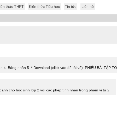
iến thức THPT
Kiến thức Tiểu học
Tin tức
Liên hệ
n 4. Bảng nhân 5. * Download (click vào để tải về): PHIẾU BÀI TẬP TO
ành cho học sinh lớp 2 với các phép tính nhân trong phạm vi từ 2...