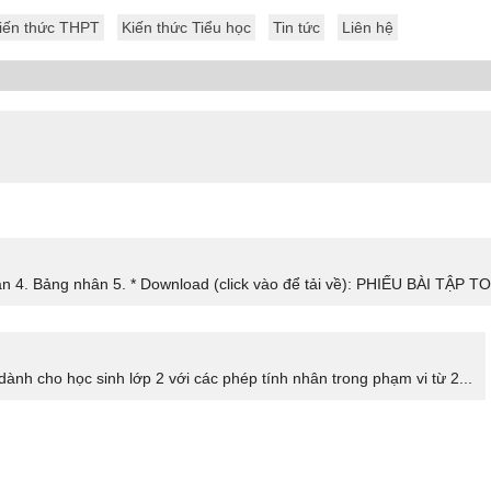
iến thức THPT
Kiến thức Tiểu học
Tin tức
Liên hệ
n 4. Bảng nhân 5. * Download (click vào để tải về): PHIẾU BÀI TẬP TO
ành cho học sinh lớp 2 với các phép tính nhân trong phạm vi từ 2...