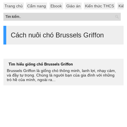
Trang chủ
Cẩm nang
Ebook
Giáo án
Kiến thức THCS
Kiến
Cách nuôi chó Brussels Griffon
Tìm hiểu giống chó Brussels Griffon
Brussels Griffon là giống chó thông minh, lanh lợi, nhạy cảm,
và đầy tự trọng. Chúng là người bạn của gia đình với những
trò hề của mình, ngoài ra...