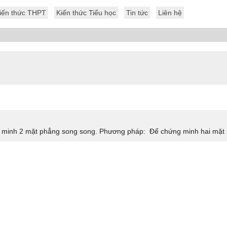
iến thức THPT
Kiến thức Tiểu học
Tin tức
Liên hệ
 minh 2 mặt phẳng song song. Phương pháp: Để chứng minh hai mặt p