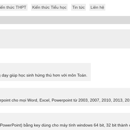
iến thức THPT
Kiến thức Tiểu học
Tin tức
Liên hệ
g dạy giúp học sinh hứng thú hơn với môn Toán.
point cho mọi Word, Excel, Powerpoint từ 2003, 2007, 2010, 2013, 201
owerPoint) bằng key dùng cho máy tính windows 64 bit, 32 bit thành cô