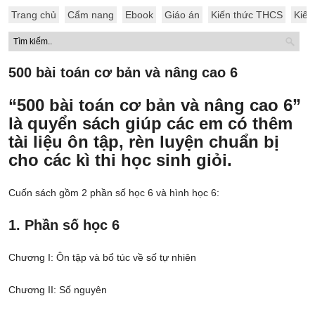
Trang chủ
Cẩm nang
Ebook
Giáo án
Kiến thức THCS
Kiến
500 bài toán cơ bản và nâng cao 6
“500 bài toán cơ bản và nâng cao 6”
là quyển sách giúp các em có thêm
tài liệu ôn tập, rèn luyện chuẩn bị
cho các kì thi học sinh giỏi.
Cuốn sách gồm 2 phần số học 6 và hình học 6:
1. Phần số học 6
Chương I: Ôn tập và bổ túc về số tự nhiên
Chương II: Số nguyên