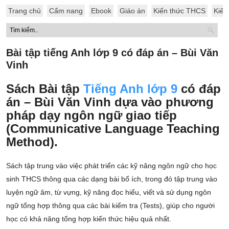
Trang chủ
Cẩm nang
Ebook
Giáo án
Kiến thức THCS
Kiến
Bài tập tiếng Anh lớp 9 có đáp án – Bùi Văn
Vinh
Sách Bài tập
Tiếng Anh lớp 9
có đáp
án – Bùi Văn Vinh dựa vào phương
pháp dạy ngôn ngữ giao tiếp
(Communicative Language Teaching
Method).
Sách tập trung vào việc phát triển các kỹ năng ngôn ngữ cho học
sinh THCS thông qua các dạng bài bổ ích, trong đó tập trung vào
luyện ngữ âm, từ vựng, kỹ năng đọc hiểu, viết và sử dụng ngôn
ngữ tổng hợp thông qua các bài kiểm tra (Tests), giúp cho người
học có khả năng tổng hợp kiến thức hiệu quả nhất.