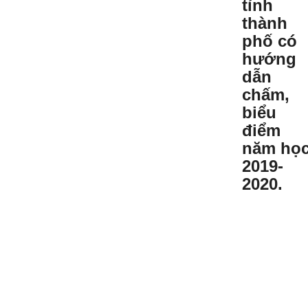
tỉnh
thành
phố có
hướng
dẫn
chấm,
biểu
điểm
năm họ
2019-
2020.