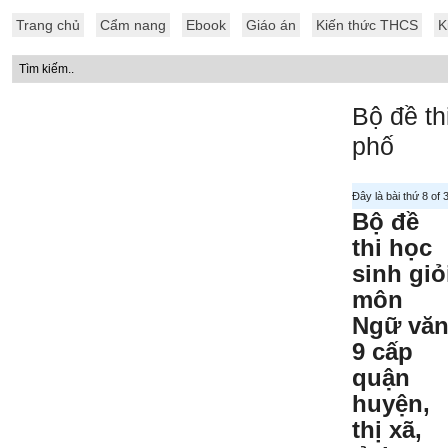
Trang chủ
Cẩm nang
Ebook
Giáo án
Kiến thức THCS
K
Bộ đề th
phố
Đây là bài thứ 8 of
Bộ đề
thi học
sinh giỏ
môn
Ngữ vă
9 cấp
quận
huyện,
thị xã,