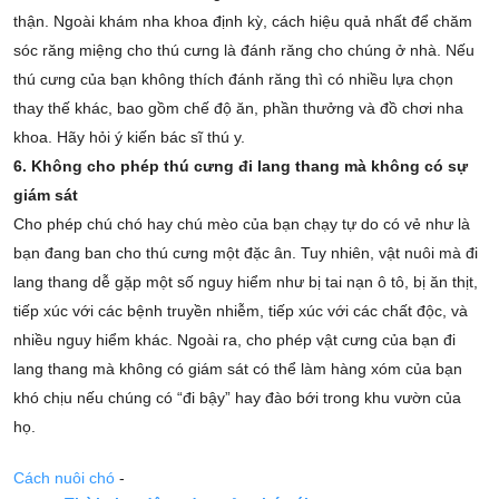
thận. Ngoài khám nha khoa định kỳ, cách hiệu quả nhất để chăm
sóc răng miệng cho thú cưng là đánh răng cho chúng ở nhà. Nếu
thú cưng của bạn không thích đánh răng thì có nhiều lựa chọn
thay thế khác, bao gồm chế độ ăn, phần thưởng và đồ chơi nha
khoa. Hãy hỏi ý kiến bác sĩ thú y.
6. Không cho phép thú cưng đi lang thang mà không có sự
giám sát
Cho phép chú chó hay chú mèo của bạn chạy tự do có vẻ như là
bạn đang ban cho thú cưng một đặc ân. Tuy nhiên, vật nuôi mà đi
lang thang dễ gặp một số nguy hiểm như bị tai nạn ô tô, bị ăn thịt,
tiếp xúc với các bệnh truyền nhiễm, tiếp xúc với các chất độc, và
nhiều nguy hiểm khác. Ngoài ra, cho phép vật cưng của bạn đi
lang thang mà không có giám sát có thể làm hàng xóm của bạn
khó chịu nếu chúng có “đi bậy” hay đào bới trong khu vườn của
họ.
Cách nuôi chó
-