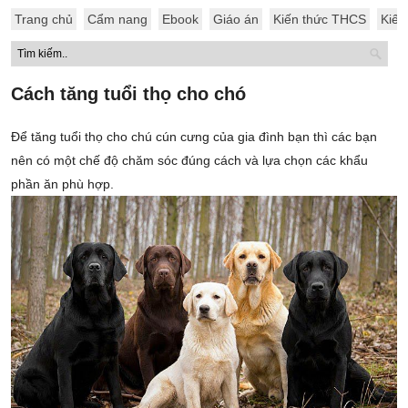
Trang chủ
Cẩm nang
Ebook
Giáo án
Kiến thức THCS
Kiến
Cách tăng tuổi thọ cho chó
Để tăng tuổi thọ cho chú cún cưng của gia đình bạn thì các bạn
nên có một chế độ chăm sóc đúng cách và lựa chọn các khẩu
phần ăn phù hợp.