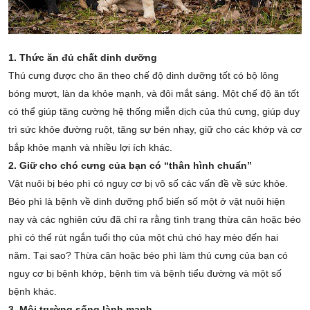
1. Thức ăn đủ chất dinh dưỡng
Thú cưng được cho ăn theo chế độ dinh dưỡng tốt có bộ lông
bóng mượt, làn da khỏe mạnh, và đôi mắt sáng. Một chế độ ăn tốt
có thể giúp tăng cường hệ thống miễn dịch của thú cưng, giúp duy
trì sức khỏe đường ruột, tăng sự bén nhạy, giữ cho các khớp và cơ
bắp khỏe mạnh và nhiều lợi ích khác.
2. Giữ cho chó cưng của bạn có “thân hình chuẩn”
Vật nuôi bị béo phì có nguy cơ bị vô số các vấn đề về sức khỏe.
Béo phì là bệnh về dinh dưỡng phổ biến số một ở vật nuôi hiện
nay và các nghiên cứu đã chỉ ra rằng tình trạng thừa cân hoặc béo
phì có thể rút ngắn tuổi thọ của một chú chó hay mèo đến hai
năm. Tại sao? Thừa cân hoặc béo phì làm thú cưng của bạn có
nguy cơ bị bệnh khớp, bệnh tim và bệnh tiểu đường và một số
bệnh khác.
3. Môi trường sống lành mạnh