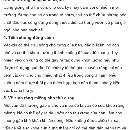
Cũng giống như trẻ con, chó cực kỳ nhảy cảm với ô nhiễm môi
trường. Đừng cho nó ăn trong tô nhựa, thứ có thể chứa những hóa
chất độc hại, cùng đừng dùng thuộc diệt cỏ trong vườn và phải giữ
ngôi nhà bạn sạch sẽ.
4. Tiềm chủng đúng cách
Vắc-xin có thể cứu sống chó cưng của bạn, đặc biệt khi nó còn
nhỏ và cơ thể chưa trưởng thành không đủ sức đề kháng. Tuy
nhiên vắc-xin cũng có thể gây ra tác dụng khôn lường nếu như
được sử dụng quá đà. Tổ chức ý tế thế giới khuyên rằng chỉ nên
tiêm vắc-xin cho chó nhiều nhất 4 liều trong vòng 3 năm. Nếu
không nắm được thời gian thích hợp, bạn nên tham khảo ý kiến
các bác sĩ thú y.
5. Vệ sinh răng miệng cho thú cưng
Một vấn đề thường gặp ở chó và mèo đó là vấn đề sức khỏe răng
miệng. Nó có thể gây ra đau đớn cho thú cưng của bạn, làm cho
chúng gặp khó khăn khi ăn uống. Nếu không được chữa trị, các
vấn đề về sức khỏe cún cưng thậm chí có thể dẫn đến bệnh tim và