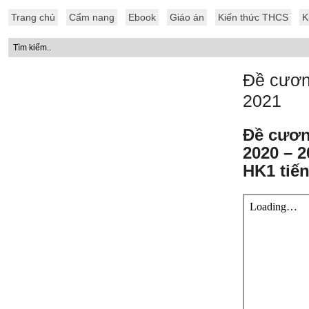
Trang chủ
Cẩm nang
Ebook
Giáo án
Kiến thức THCS
K
Đề cươn
2021
Đề cươn
2020 – 2
HK1 tiến