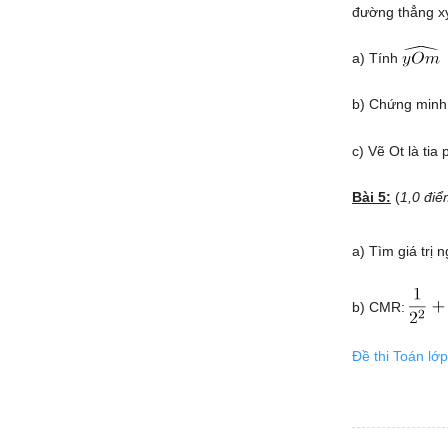
đường thẳng x
a) Tính
b) Chứng minh:
c) Vẽ Ot là tia
Bài 5:
(
1,0 điể
a) Tìm giá trị
b) CMR:
Đề thi Toán lớp