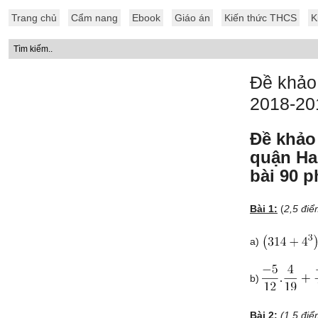
Trang chủ
Cẩm nang
Ebook
Giáo án
Kiến thức THCS
K
Đề khảo
2018-20
Đề khảo
quận Ha
bài 90 p
Bài 1:
(
2,5 điể
a)
b)
Bài 2:
(1,5 đi