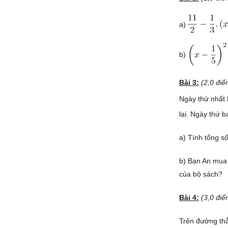
a)
b)
Bài 3:
(2,0 đi
Ngày thứ nhất
lại. Ngày thứ 
a) Tính tổng s
b) Bạn An mua 
của bộ sách?
Bài 4:
(3,0 điể
Trên đường thẳ