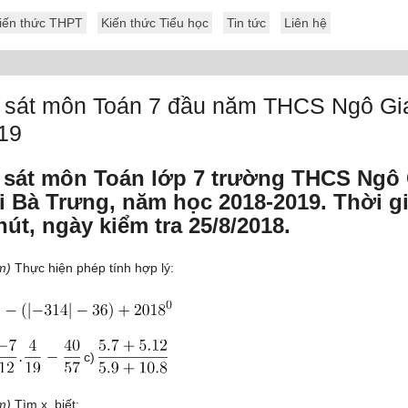
iến thức THPT
Kiến thức Tiểu học
Tin tức
Liên hệ
 sát môn Toán 7 đầu năm THCS Ngô Gi
19
 sát môn Toán lớp 7 trường THCS Ngô 
i Bà Trưng, năm học 2018-2019. Thời g
hút, ngày kiểm tra 25/8/2018.
m)
Thực hiện phép tính hợp lý:
c)
ểm)
Tìm x, biết: