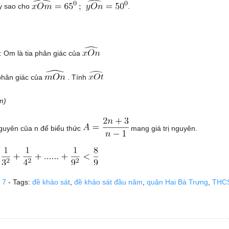
y sao cho
.
 Om là tia phân giác của
 phân giác của
. Tính
m)
 nguyên của n để biểu thức
mang giá trị nguyên.
 7
- Tags:
đề khảo sát
,
đề khảo sát đầu năm
,
quận Hai Bà Trưng
,
THCS