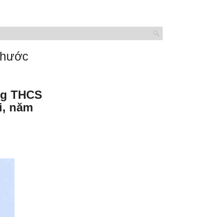
Phước
ờng THCS
i, năm