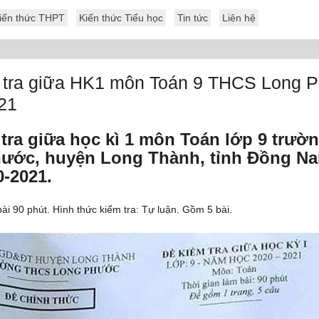
iến thức THPT
Kiến thức Tiểu học
Tin tức
Liên hệ
 tra giữa HK1 môn Toán 9 THCS Long 
21
 tra giữa học kì 1 môn Toán lớp 9 trư
ước, huyện Long Thành, tỉnh Đồng Na
0-2021.
ài 90 phút. Hình thức kiểm tra: Tự luận. Gồm 5 bài.