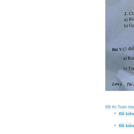
Đề thi Toán lớp
Đề kiể
Đề kiể