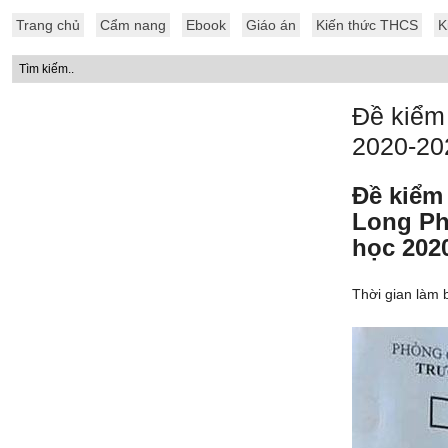
Trang chủ
Cẩm nang
Ebook
Giáo án
Kiến thức THCS
K
Đề kiểm
2020-20
Đề kiểm
Long Ph
học 202
Thời gian làm b