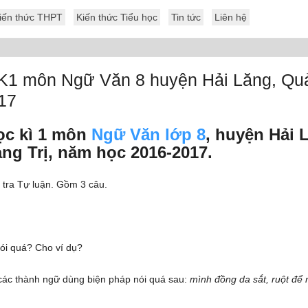
iến thức THPT
Kiến thức Tiểu học
Tin tức
Liên hệ
HK1 môn Ngữ Văn 8 huyện Hải Lăng, Quả
17
học kì 1 môn
Ngữ Văn lớp 8
, huyện Hải 
ng Trị, năm học 2016-2017.
 tra Tự luận. Gồm 3 câu.
nói quá? Cho ví dụ?
 các thành ngữ dùng biện pháp nói quá sau:
mình đồng da sắt, ruột để 