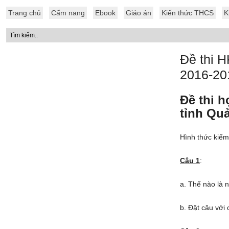
Trang chủ
Cẩm nang
Ebook
Giáo án
Kiến thức THCS
K
Đề thi 
2016-20
Đề thi 
tỉnh Quả
Hình thức kiểm
Câu 1
:
a. Thế nào là 
b. Đặt câu với