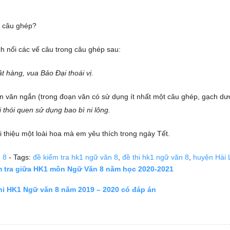
ề câu ghép?
ch nối các vế câu trong câu ghép sau:
t hàng, vua Bảo Đại thoái vị.
ạn văn ngắn (trong đoạn văn có sử dụng ít nhất một câu ghép, gạch dư
 thói quen sử dụng bao bì ni lông.
ới thiệu một loài hoa mà em yêu thích trong ngày Tết.
 8
- Tags:
đề kiểm tra hk1 ngữ văn 8
,
đề thi hk1 ngữ văn 8
,
huyện Hải 
m tra giữa HK1 môn Ngữ Văn 8 năm học 2020-2021
thi HK1 Ngữ văn 8 năm 2019 – 2020 có đáp án