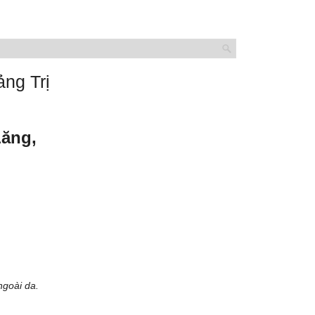
ng Trị
Lăng,
ngoài da.