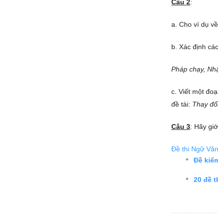
Câu 2
:
a. Cho ví dụ v
b. Xác định cá
Pháp chạy, Nhậ
c. Viết một đo
đề tài:
Thay đổi
Câu 3
: Hãy gi
Đề thi Ngữ Văn
Đề kiể
20 đề 