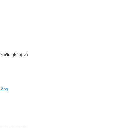
ới câu ghép) về
Lăng