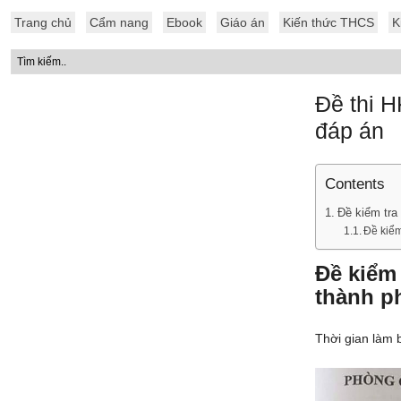
Trang chủ
Cẩm nang
Ebook
Giáo án
Kiến thức THCS
K
Đề thi 
đáp án
Contents
Đề kiểm tra
Đề kiể
Đề kiểm 
thành p
Thời gian làm b