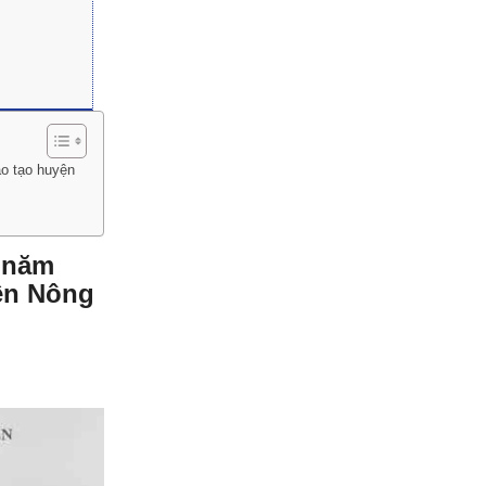
ào tạo huyện
7 năm
yện Nông