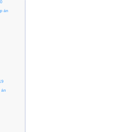
20
áp án
19
 án