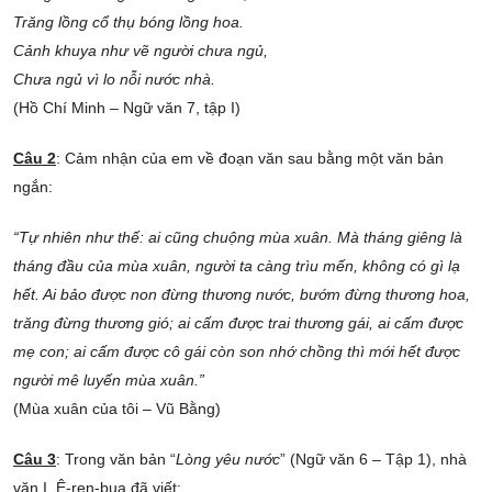
Trăng lồng cổ thụ bóng lồng hoa.
Cảnh khuya như vẽ người chưa ngủ,
Chưa ngủ vì lo nỗi nước nhà.
(Hồ Chí Minh – Ngữ văn 7, tập I)
Câu 2
: Cảm nhận của em về đoạn văn sau bằng một văn bản
ngắn:
“Tự nhiên như thế: ai cũng chuộng mùa xuân. Mà tháng giêng là
tháng đầu của mùa xuân, người ta càng trìu mến, không có gì lạ
hết. Ai bảo được non đừng thương nước, bướm đừng thương hoa,
trăng đừng thương gió; ai cấm được trai thương gái, ai cấm được
mẹ con; ai cấm được cô gái còn son nhớ chồng thì mới hết được
người mê luyến mùa xuân.”
(Mùa xuân của tôi – Vũ Bằng)
Câu 3
: Trong văn bản “
Lòng yêu nước
” (Ngữ văn 6 – Tập 1), nhà
văn I. Ê-ren-bua đã viết: