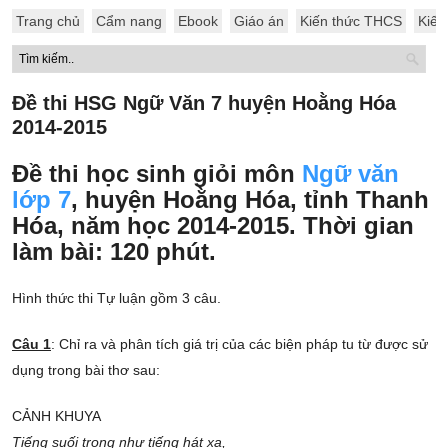
Trang chủ
Cẩm nang
Ebook
Giáo án
Kiến thức THCS
Kiến
Đề thi HSG Ngữ Văn 7 huyện Hoằng Hóa
2014-2015
Đề thi học sinh giỏi môn
Ngữ văn
lớp 7
, huyện Hoằng Hóa, tỉnh Thanh
Hóa, năm học 2014-2015. Thời gian
làm bài: 120 phút.
Hình thức thi Tự luận gồm 3 câu.
Câu 1
: Chỉ ra và phân tích giá trị của các biện pháp tu từ được sử
dụng trong bài thơ sau:
CẢNH KHUYA
Tiếng suối trong như tiếng hát xa,