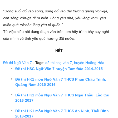
“
Dòng suối đổ vào sông, sông đổ vào đại trường giang Vôn-ga,
con sông Vôn-ga đi ra biển. Lòng yêu nhà, yêu làng xóm, yêu
miền quê trở nên lòng yêu tổ quốc.”
Từ việc hiểu nội dung đoạn văn trên, em hãy trình bày suy nghĩ
của mình về tình yêu quê hương đất nước.
—– HẾT —–
Đề thi Ngữ Văn 7
- Tags:
đề thi hsg văn 7
,
huyện Hoằng Hóa
Đề thi HSG Ngữ Văn 7 huyện Tam Đảo 2014-2015
Đề thi HK1 môn Ngữ Văn 7 THCS Phan Châu Trinh,
Quảng Nam 2015-2016
Đề thi HK1 môn Ngữ Văn 7 THCS Ngải Thầu, Lào Cai
2016-2017
Đề thi HK1 môn Ngữ Văn 7 THCS An Ninh, Thái Bình
2016-2017