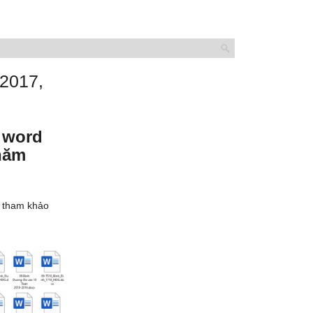
 2017,
e word
 năm
ể tham khảo