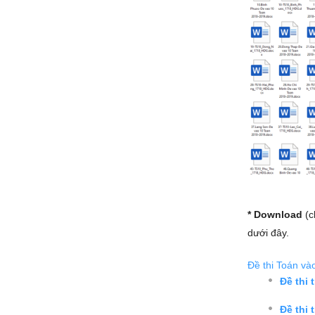
* Download
(c
dưới đây.
Đề thi Toán và
Đề thi
Đề thi