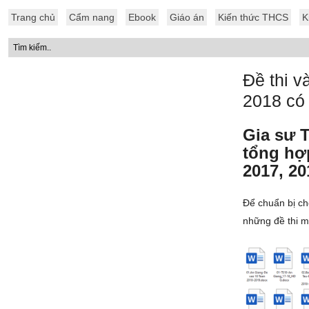
Trang chủ
Cẩm nang
Ebook
Giáo án
Kiến thức THCS
K
Đề thi v
2018 có 
Gia sư T
tổng hợ
2017, 20
Để chuẩn bị ch
những đề thi mô