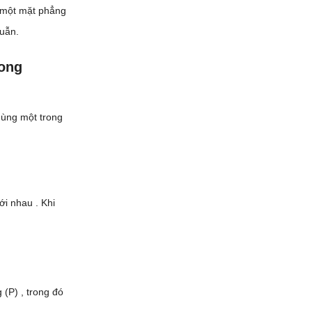
i một mặt phẳng
huẫn.
rong
dùng một trong
ới nhau . Khi
(P) , trong đó