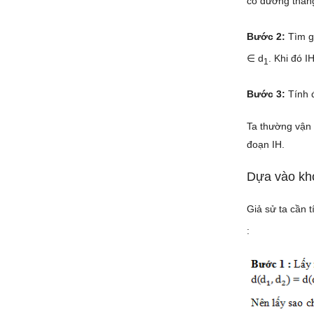
có đường thẳn
Bước 2:
Tìm g
∈ d
. Khi đó 
1
Bước 3:
Tính đ
Ta thường vận 
đoạn IH.
Dựa vào kh
Giả sử ta cần 
: