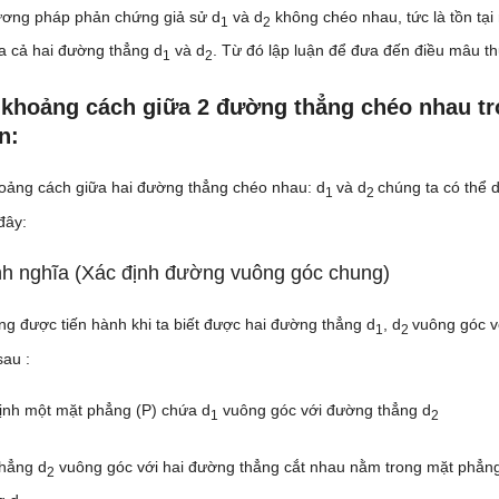
ơng pháp phản chứng giả sử d
và d
không chéo nhau, tức là tồn tạ
1
2
a cả hai đường thẳng d
và d
. Từ đó lập luận để đưa đến điều mâu t
1
2
 khoảng cách giữa 2 đường thẳng chéo nhau t
n:
oảng cách giữa hai đường thẳng chéo nhau: d
và d
chúng ta có thể 
1
2
đây:
nh nghĩa (Xác định đường vuông góc chung)
g được tiến hành khi ta biết được hai đường thẳng d
, d
vuông góc v
1
2
sau :
ịnh một mặt phẳng (P) chứa d
vuông góc với đường thẳng d
1
2
thẳng d
vuông góc với hai đường thẳng cắt nhau nằm trong mặt phẳng 
2