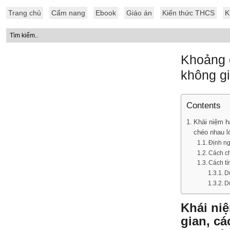
Trang chủ
Cẩm nang
Ebook
Giáo án
Kiến thức THCS
K
Khoảng 
không gi
Contents
Khái niệm h
chéo nhau l
Định n
Cách c
Cách tí
D
D
Khái ni
gian, c