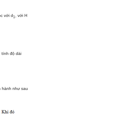
c với d
, với H
1
 tính độ dài
ến hành như sau