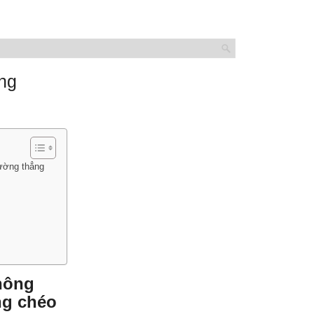
ng
đường thẳng
hông
ng chéo