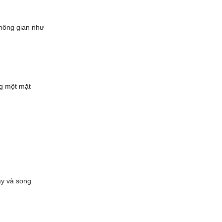
hông gian như
ng một mặt
ày và song