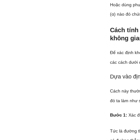
Hoặc dùng phư
(α) nào đó chứ
Cách tính
không gia
Để xác định kh
các cách dưới 
Dựa vào đị
Cách này thườn
đó ta làm như 
Bước 1:
Xác đ
Tức là đường 