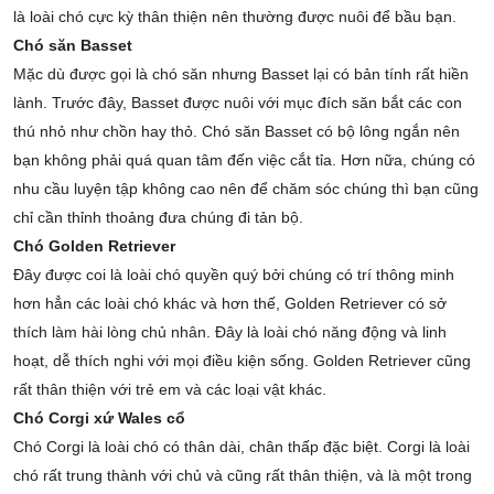
là loài chó cực kỳ thân thiện nên thường được nuôi để bầu bạn.
Chó săn Basset
Mặc dù được gọi là chó săn nhưng Basset lại có bản tính rất hiền
lành. Trước đây, Basset được nuôi với mục đích săn bắt các con
thú nhỏ như chồn hay thỏ. Chó săn Basset có bộ lông ngắn nên
bạn không phải quá quan tâm đến việc cắt tỉa. Hơn nữa, chúng có
nhu cầu luyện tập không cao nên để chăm sóc chúng thì bạn cũng
chỉ cần thỉnh thoảng đưa chúng đi tản bộ.
Chó Golden Retriever
Đây được coi là loài chó quyền quý bởi chúng có trí thông minh
hơn hẳn các loài chó khác và hơn thế, Golden Retriever có sở
thích làm hài lòng chủ nhân. Đây là loài chó năng động và linh
hoạt, dễ thích nghi với mọi điều kiện sống. Golden Retriever cũng
rất thân thiện với trẻ em và các loại vật khác.
Chó Corgi xứ Wales cổ
Chó Corgi là loài chó có thân dài, chân thấp đặc biệt. Corgi là loài
chó rất trung thành với chủ và cũng rất thân thiện, và là một trong