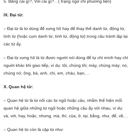
5. Bằng cái gì?, Với cái gì?…( trạng ngữ chỉ phương tiện)
IX. Đại từ:
– Đại từ là từ dùng để xưng hô hay để thay thế danh từ, động từ,
tính từ (hoặc cụm danh từ, tính từ, động từ) trong câu tránh lặp lại
các từ ấy.
– Đại từ xưng hô là từ được người nói dùng để tự chỉ mình hay chỉ
người khác khi giao tiếp, ví dụ: tôi, chúng tôi; mày, chúng mày; nó,
chúng nó; ông, bà, anh, chị, em, cháu, bạn,…
X. Quan hệ từ:
– Quan hệ từ là từ nối các từ ngữ hoặc câu, nhằm thể hiện mối
quan hệ giữa những từ ngữ hoặc những câu ấy với nhau, ví dụ:
và, với, hay, hoặc, nhưng, mà, thì, của, ở, tại, bằng, như, để, về,…
– Quan hệ từ còn là cặp từ như: