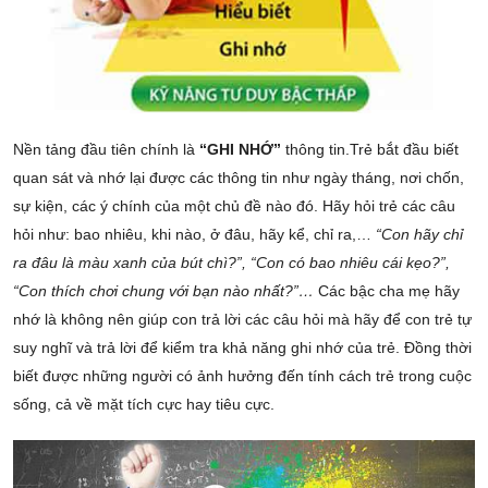
Nền tảng đầu tiên chính là
“GHI NHỚ”
thông tin.Trẻ bắt đầu biết
quan sát và nhớ lại được các thông tin như ngày tháng, nơi chốn,
sự kiện, các ý chính của một chủ đề nào đó. Hãy hỏi trẻ các câu
hỏi như: bao nhiêu, khi nào, ở đâu, hãy kể, chỉ ra,…
“Con hãy chỉ
ra đâu là màu xanh của bút chì?”, “Con có bao nhiêu cái kẹo?”,
“Con thích chơi chung với bạn nào nhất?”…
Các bậc cha mẹ hãy
nhớ là không nên giúp con trả lời các câu hỏi mà hãy để con trẻ tự
suy nghĩ và trả lời để kiểm tra khả năng ghi nhớ của trẻ. Đồng thời
biết được những người có ảnh hưởng đến tính cách trẻ trong cuộc
sống, cả về mặt tích cực hay tiêu cực.