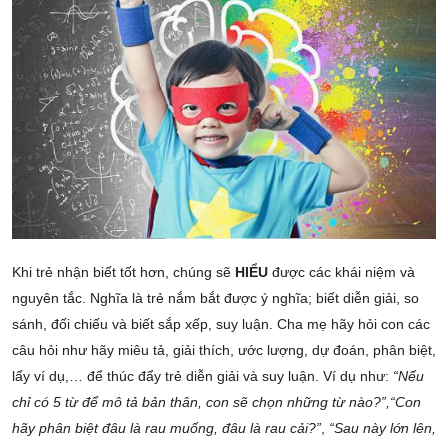
Khi trẻ nhận biết tốt hơn, chúng sẽ
HIỂU
được các khái niệm và
nguyên tắc. Nghĩa là trẻ nắm bắt được ý nghĩa; biết diễn giải, so
sánh, đối chiếu và biết sắp xếp, suy luận. Cha mẹ hãy hỏi con các
câu hỏi như hãy miêu tả, giải thích, ước lượng, dự đoán, phân biệt,
lấy ví dụ,… để thúc đẩy trẻ diễn giải và suy luận. Ví dụ như:
“Nếu
chỉ có 5 từ để mô tả bản thân, con sẽ chọn những từ nào?”,“Con
hãy phân biệt đâu là rau muống, đâu là rau cải?”
,
“Sau này lớn lên,