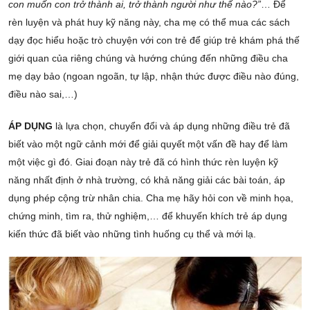
con muốn con trở thành ai, trở thành người như thế nào?”
… Để
rèn luyện và phát huy kỹ năng này, cha mẹ có thể mua các sách
dạy đọc hiểu hoặc trò chuyện với con trẻ để giúp trẻ khám phá thế
giới quan của riêng chúng và hướng chúng đến những điều cha
mẹ dạy bảo (ngoan ngoãn, tự lập, nhận thức được điều nào đúng,
điều nào sai,…)
ÁP DỤNG
là lựa chọn, chuyển đổi và áp dụng những điều trẻ đã
biết vào một ngữ cảnh mới để giải quyết một vấn đề hay để làm
một việc gì đó. Giai đoạn này trẻ đã có hình thức rèn luyện kỹ
năng nhất định ở nhà trường, có khả năng giải các bài toán, áp
dụng phép cộng trừ nhân chia. Cha mẹ hãy hỏi con về minh họa,
chứng minh, tìm ra, thử nghiệm,… để khuyến khích trẻ áp dụng
kiến thức đã biết vào những tình huống cụ thể và mới lạ.