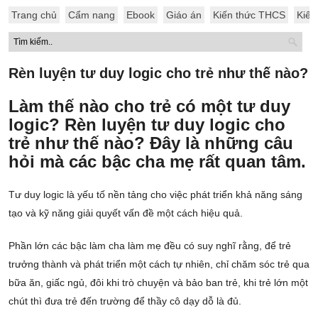
Trang chủ
Cẩm nang
Ebook
Giáo án
Kiến thức THCS
Kiến
Rèn luyện tư duy logic cho trẻ như thế nào?
Làm thế nào cho trẻ có một tư duy
logic? Rèn luyện tư duy logic cho
trẻ như thế nào? Đây là những câu
hỏi mà các bậc cha mẹ rất quan tâm.
Tư duy logic là yếu tố nền tảng cho việc phát triển khả năng sáng
tạo và kỹ năng giải quyết vấn đề một cách hiệu quả.
Phần lớn các bậc làm cha làm mẹ đều có suy nghĩ rằng, để trẻ
trưởng thành và phát triển một cách tự nhiên, chỉ chăm sóc trẻ qua
bữa ăn, giấc ngủ, đôi khi trò chuyện và bảo ban trẻ, khi trẻ lớn một
chút thì đưa trẻ đến trường để thầy cô dạy dỗ là đủ.