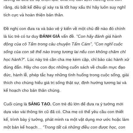
rằng, dù bất kể điều gì xảy ra là tốt hay xấu thì hãy luôn suy nghĩ
tích cực và hoàn thiện bản thân.
Đề nghị con đưa ra và bảo vệ ý kiến về một chủ đề nào đó chính
là lúc trẻ có tư duy
ĐÁNH GIÁ
vấn đề.
“Con hãy đánh giá hành
động của cô Tấm trong câu chuyện Tấm Cám”, “Con nghĩ cuộc
sống của con sẽ thế nào trong tương lai nếu con không chăm chỉ
học hành?
“. Lúc này trẻ cần cha mẹ kèm cặp, chỉ bảo các hành xử
đúng đắn. Hãy cho con đọc những cuốn sách về chuẩn mực đạo
đức, hành lễ, phép tắc hay những tình huống trong cuộc sống, giải
thích cho chúng hiểu giá trị sống thật sự, định hướng tương lai và
kế hoạch cho bản thân chúng.
Cuối cùng là
SÁNG TẠO.
Con trẻ đủ lớn để đưa ra ý tưởng mới
dựa vào vài thông tin cũ đã có. Cha mẹ có thể yêu cầu con thiết
kế, trình bày ý tưởng, phát minh ra một vật dụng mơ ước hoặc làm
một bản kế hoạch…
“Trong tất cả những điều con được học, con