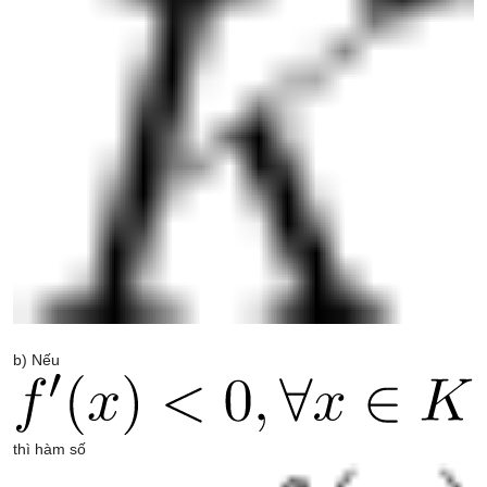
b) Nếu
thì hàm số