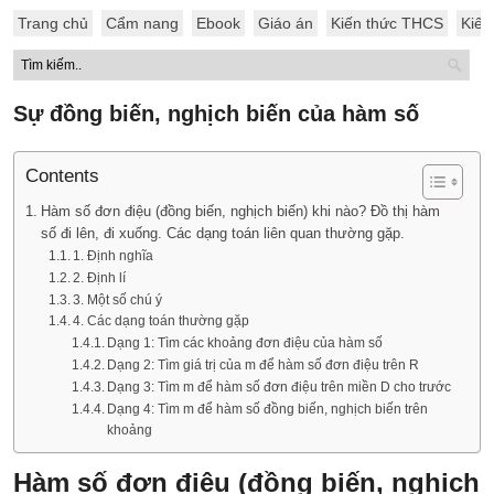
Trang chủ
Cẩm nang
Ebook
Giáo án
Kiến thức THCS
Kiến
Sự đồng biến, nghịch biến của hàm số
Contents
Hàm số đơn điệu (đồng biến, nghịch biến) khi nào? Đồ thị hàm
số đi lên, đi xuống. Các dạng toán liên quan thường gặp.
1. Định nghĩa
2. Định lí
3. Một số chú ý
4. Các dạng toán thường gặp
Dạng 1: Tìm các khoảng đơn điệu của hàm số
Dạng 2: Tìm giá trị của m để hàm số đơn điệu trên R
Dạng 3: Tìm m để hàm số đơn điệu trên miền D cho trước
Dạng 4: Tìm m để hàm số đồng biến, nghịch biến trên
khoảng
Hàm số đơn điệu (đồng biến, nghịch