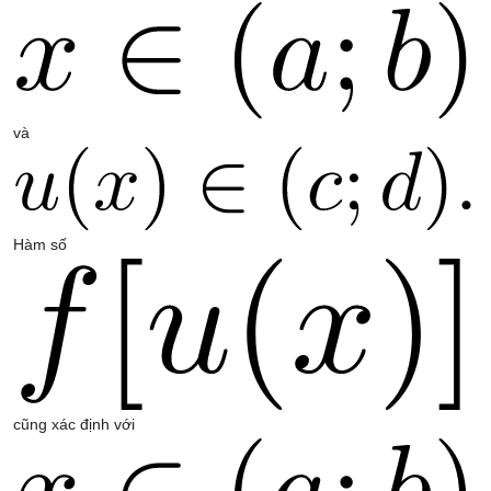
và
Hàm số
cũng xác định với