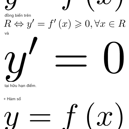
đồng biến trên
và
tại hữu hạn điểm.
+ Hàm số