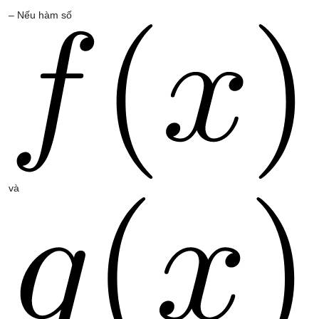
– Nếu hàm số
và