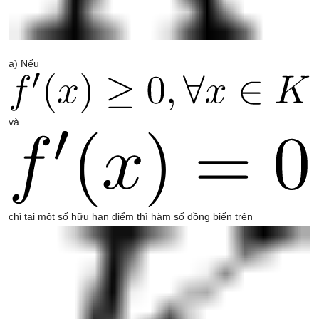
a) Nếu
và
chỉ tại một số hữu hạn điểm thì hàm số đồng biến trên