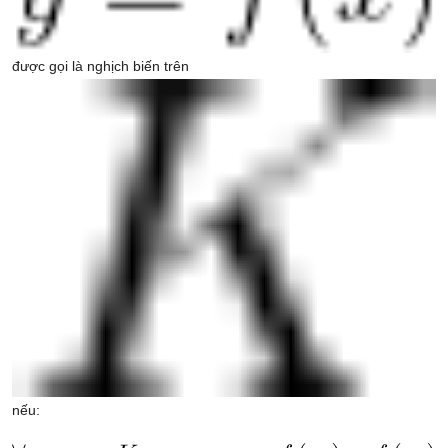
được gọi là nghịch biến trên
nếu: