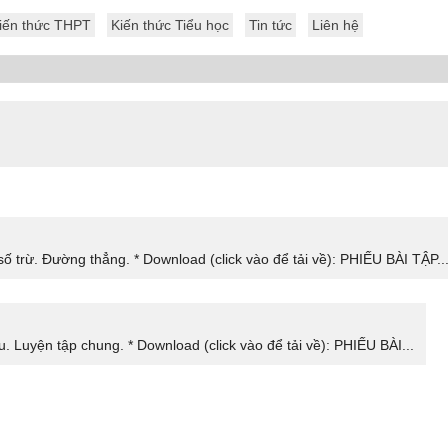
iến thức THPT
Kiến thức Tiểu học
Tin tức
Liên hệ
số trừ. Đường thẳng. * Download (click vào để tải về): PHIẾU BÀI TẬP..
u. Luyện tập chung. * Download (click vào để tải về): PHIẾU BÀI...