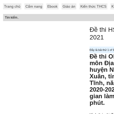
Trang chủ
Cẩm nang
Ebook
Giáo án
Kiến thức THCS
K
Đề thi H
2021
Đây là bài thứ 1 of
Đề thi O
môn Địa 
huyện N
Xuân, tỉ
Tĩnh, n
2020-202
gian làm
phút.