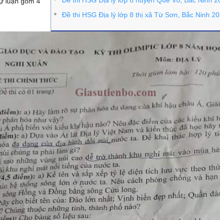
Đề thi HSG Địa lý lớp 8 huyện Quế Võ, Bắc Ninh 
Tự luận gồm 4
Đề thi HSG Địa lý lớp 8 thị xã Từ Sơn, Bắc Ninh 2