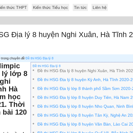
iến thức THPT
Kiến thức Tiểu học
Tin tức
Liên hệ
SG Địa lý 8 huyện Nghi Xuân, Hà Tĩnh 
 9 trong chuyên đề
Đề thi HSG Địa lý 8
limpic
Đề thi HSG Địa lý 8
Đề thi HSG Địa lý 8 huyện Nghi Xuân, Hà Tĩnh 20
lý lớp 8
ghi
Đề thi HSG Địa lý 8 huyện Kỳ Anh, Hà Tĩnh 2020-
nh Hà
Đề thi HSG Địa lý lớp 8 thành phố Sầm Sơn 2020
ăm học
Đề thi HSG Địa lý lớp 8 huyện Duy Tiên, Hà Nam 
1. Thời
Đề thi HSG Địa lý lớp 8 huyện Nho Quan, Ninh Bì
 bài 120
Đề thi HSG Địa lý lớp 8 huyện Tân Kỳ, Nghệ An 2
Đề thi HSG Địa lý lớp 8 huyện Văn Bàn, Lào Cai 