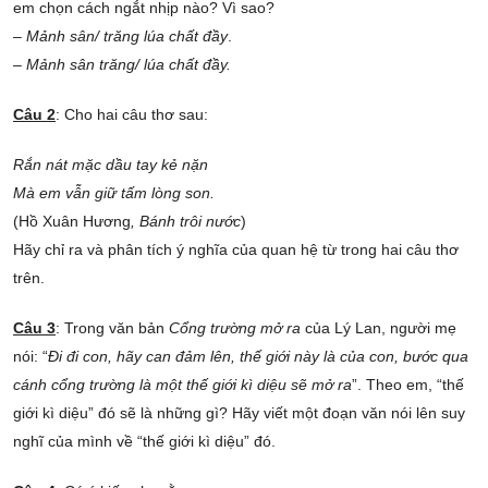
em chọn cách ngắt nhịp nào? Vì sao?
–
Mảnh sân/ trăng lúa chất đầy
.
–
Mảnh sân trăng/ lúa chất đầy.
Câu 2
: Cho hai câu thơ sau:
Rắn nát mặc dầu tay kẻ nặn
Mà em vẫn giữ tấm lòng son.
(Hồ Xuân Hương
, Bánh trôi nước
)
Hãy chỉ ra và phân tích ý nghĩa của quan hệ từ trong hai câu thơ
trên.
Câu 3
: Trong văn bản
Cổng trường mở ra
của Lý Lan, người mẹ
nói: “
Đi đi con, hãy can đảm lên, thế giới này là của con, bước qua
cánh cổng trường là một thế giới kì diệu sẽ mở ra
”. Theo em, “thế
giới kì diệu” đó sẽ là những gì? Hãy viết một đoạn văn nói lên suy
nghĩ của mình về “thế giới kì diệu” đó.