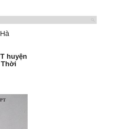
 Hà
PT huyện
 Thời