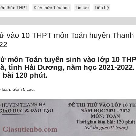
iến thức THPT
Kiến thức Tiểu học
Tin tức
Liên hệ
thử vào 10 THPT môn Toán huyện Thanh
22
thử môn Toán tuyển sinh vào lớp 10 TH
à, tỉnh Hải Dương, năm học 2021-2022.
 bài 120 phút.
ự luận. Gồm 5 câu.