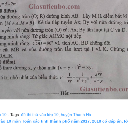
o 10
- Tags:
đề thi thử vào lớp 10
,
huyện Thanh Hà
vào 10 môn Toán các tỉnh thành phố năm 2017, 2018 có đáp án, lời