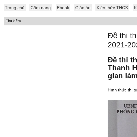
Trang chủ
Cẩm nang
Ebook
Giáo án
Kiến thức THCS
K
Đề thi 
2021-20
Đề thi 
Thanh H
gian làm
Hình thức thi t