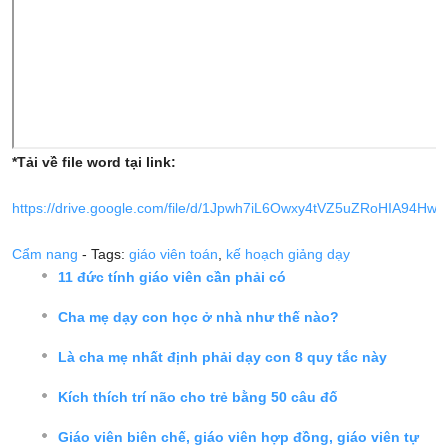
*Tải về file word tại link:
https://drive.google.com/file/d/1Jpwh7iL6Owxy4tVZ5uZRoHIA94Hw7
Cẩm nang
- Tags:
giáo viên toán
,
kế hoạch giảng dạy
11 đức tính giáo viên cần phải có
Cha mẹ dạy con học ở nhà như thế nào?
Là cha mẹ nhất định phải dạy con 8 quy tắc này
Kích thích trí não cho trẻ bằng 50 câu đố
Giáo viên biên chế, giáo viên hợp đồng, giáo viên tự