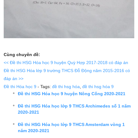
Cùng chuyên đề:
<< Đề thi HSG Hóa học 9 huyện Quỳ Hợp 2017-2018 có đáp án
Đề thi HSG Hóa lớp 9 trường THCS Đỗ Động năm 2015-2016 có
đáp án >>
Đề thi Hóa học 9
- Tags:
đề thi hsg hóa
,
đề thi hsg hóa 9
Đề thi HSG Hóa học 9 huyện Nông Cống 2020-2021
Đề thi HSG Hóa học lớp 9 THCS Archimedes số 1 năm
2020-2021
Đề thi HSG Hóa học lớp 9 THCS Amsterdam vòng 1
năm 2020-2021