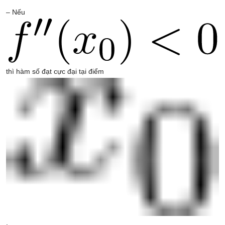
– Nếu
thì hàm số đạt cực đại tại điểm
.