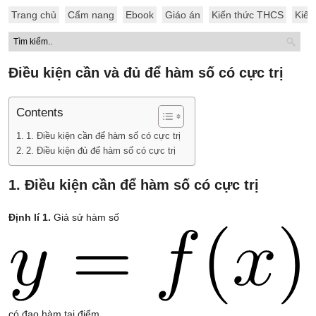
Trang chủ
Cẩm nang
Ebook
Giáo án
Kiến thức THCS
Kiến
Điều kiện cần và đủ để hàm số có cực trị
Contents
1. Điều kiện cần để hàm số có cực trị
2. Điều kiện đủ để hàm số có cực trị
1. Điều kiện cần để hàm số có cực trị
Định lí 1.
Giả sử hàm số
có đạo hàm tại điểm