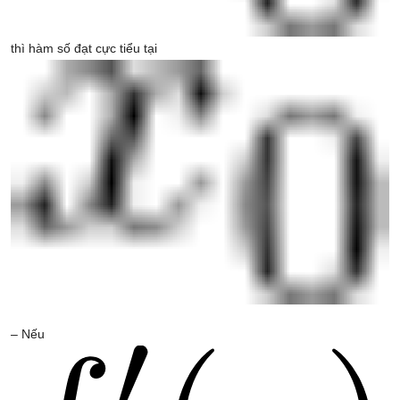
thì hàm số đạt cực tiểu tại
– Nếu