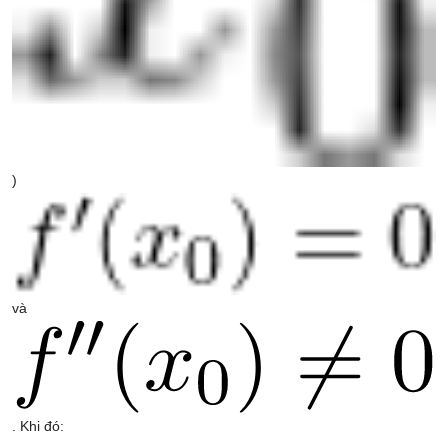
)
và
. Khi đó: