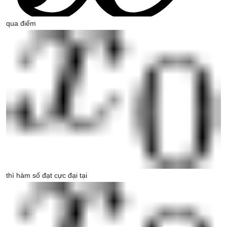
qua điểm
thì hàm số đạt cực đại tại