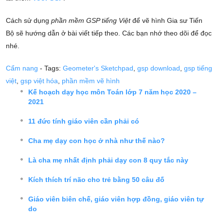
Cách sử dụng
phần mềm GSP tiếng Việt
để vẽ hình Gia sư Tiến
Bộ sẽ hướng dẫn ở bài viết tiếp theo. Các bạn nhớ theo dõi để đọc
nhé.
Cẩm nang
- Tags:
Geometer's Sketchpad
,
gsp download
,
gsp tiếng
việt
,
gsp việt hóa
,
phần mềm vẽ hình
Kế hoạch dạy học môn Toán lớp 7 năm học 2020 –
2021
11 đức tính giáo viên cần phải có
Cha mẹ dạy con học ở nhà như thế nào?
Là cha mẹ nhất định phải dạy con 8 quy tắc này
Kích thích trí não cho trẻ bằng 50 câu đố
Giáo viên biên chế, giáo viên hợp đồng, giáo viên tự
do