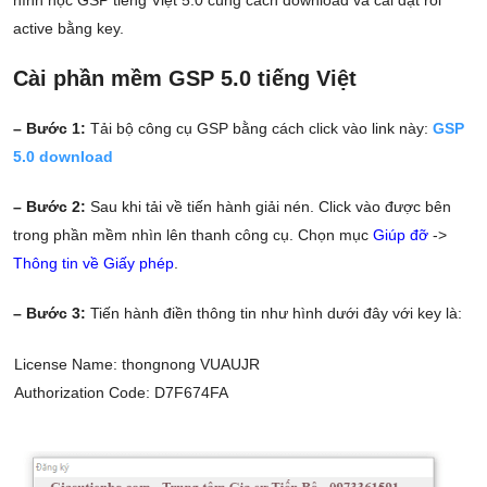
hình học GSP tiếng Việt 5.0 cùng cách download và cài đặt rồi
active bằng key.
Cài phần mềm GSP 5.0 tiếng Việt
– Bước 1:
Tải bộ công cụ GSP bằng cách click vào link này:
GSP
5.0 download
– Bước 2:
Sau khi tải về tiến hành giải nén. Click vào được bên
trong phần mềm nhìn lên thanh công cụ. Chọn mục
Giúp đỡ
->
Thông tin về Giấy phép
.
– Bước 3:
Tiến hành điền thông tin như hình dưới đây với key là:
License Name: thongnong VUAUJR
Authorization Code: D7F674FA