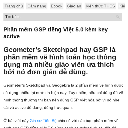
Trang chủ
Cẩm nang
Ebook
Giáo án
Kiến thức THCS
Kiến
Phần mềm GSP tiếng Việt 5.0 kèm key
active
Geometer’s Sketchpad hay GSP là
phần mềm vẽ hình toán học thông
dụng mà nhiều giáo viên ưa thích
bởi nó đơn giản dễ dùng.
Geometer’s Sketchpad và Geogebra là 2 phần mềm vẽ hình được
sử dụng nhiều tại nước ta hiện nay. Tuy nhiên, nếu chỉ dùng để vẽ
hình thông thường thì bạn nên dùng GSP Việt hóa bởi vì nó nhẹ,
cài và active dễ dàng, dùng trực quan.
Ở bài viết này
Gia sư Tiến Bộ
chia sẻ với các bạn phần mềm vẽ