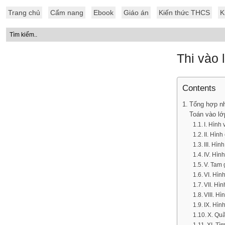
Trang chủ
Cẩm nang
Ebook
Giáo án
Kiến thức THCS
K
Thi vào
Contents
Tổng hợp nh
Toán vào lớ
I. Hình
II. Hìn
III. Hì
IV. Hình
V. Tam 
VI. Hìn
VII. Hìn
VIII. H
IX. Hìn
X. Quã