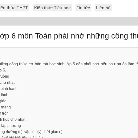
iến thức THPT
Kiến thức Tiểu học
Tin tức
Liên hệ
 lớp 6 môn Toán phải nhớ những công t
ững công thức cơ bản mà học sinh lớp 5 cần phải nhớ nếu như muốn làm tốt
p 6.
 vuông
h chữ nhật
nh bình hành
 thoi
giác
h thang
h tròn
ình hộp chữ nhật
h lập phương
ng đường (s), vận tốc (v), thời gian (t)