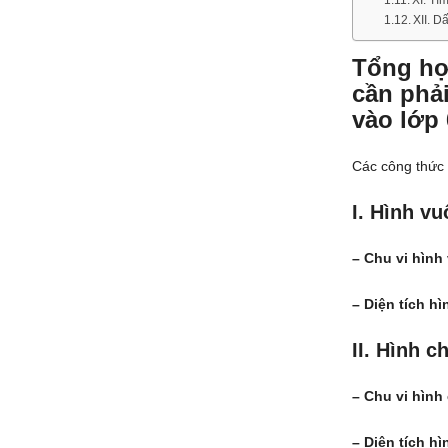
XI. Tì
XII. D
Tổng hợ
cần phả
vào lớp 
Các công thức 
I. Hình v
– Chu vi hình
– Diện tích h
II. Hình c
– Chu vi hình
– Diện tích h