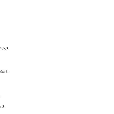
4,6,8.
oặc 5.
.
o 3.