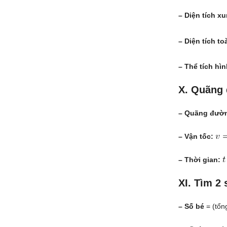
– Diện tích x
– Diện tích t
– Thể tích hì
X. Quãng đ
– Quãng đườ
– Vận tốc:
– Thời gian:
XI. Tìm 2 
– Số bé
= (tổng