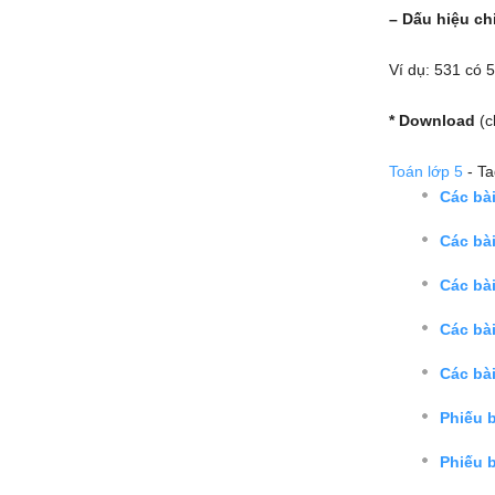
– Dấu hiệu ch
Ví dụ: 531 có 
* Download
(c
Toán lớp 5
- T
Các bà
Các bà
Các bà
Các bài
Các bài
Phiếu b
Phiếu b