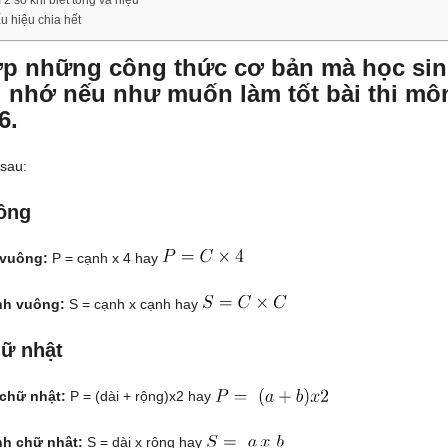
m 2 số khi biết tổng và hiệu
ấu hiệu chia hết
p những công thức cơ bản mà học sin
i nhớ nếu như muốn làm tốt bài thi mô
6.
sau:
uông
 vuông:
P = cạnh x 4 hay
ình vuông:
S = cạnh x cạnh hay
hữ nhật
 chữ nhật:
P = (dài + rộng)x2 hay
ình chữ nhật:
S = dài x rộng hay