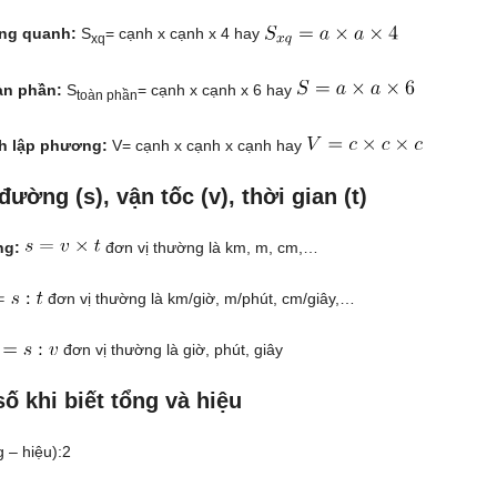
ung quanh:
S
= cạnh x cạnh x 4 hay
xq
oàn phần:
S
= cạnh x cạnh x 6 hay
toàn phần
nh lập phương:
V= cạnh x cạnh x cạnh hay
ường (s), vận tốc (v), thời gian (t)
ng:
đơn vị thường là km, m, cm,…
đơn vị thường là km/giờ, m/phút, cm/giây,…
đơn vị thường là giờ, phút, giây
số khi biết tổng và hiệu
 – hiệu):2