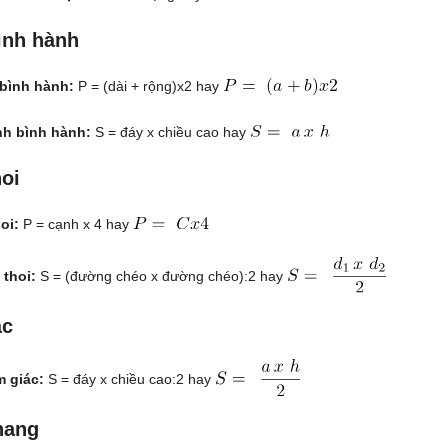
bình hành
 bình hành:
P = (dài + rộng)x2 hay
ình bình hành:
S = đáy x chiều cao hay
hoi
oi:
P = cạnh x 4 hay
 thoi:
S = (đường chéo x đường chéo):2 hay
ác
m giác:
S = đáy x chiều cao:2 hay
thang