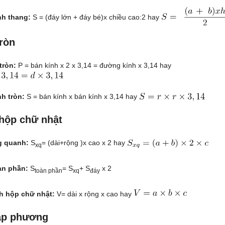
nh thang:
S = (đáy lớn + đáy bé)x chiều cao:2 hay
tròn
tròn:
P = bán kính x 2 x 3,14 = đường kính x 3,14 hay
nh tròn:
S = bán kính x bán kính x 3,14 hay
 hộp chữ nhật
g quanh:
S
= (dài+rộng )x cao x 2 hay
xq
oàn phần:
S
= S
+ S
x 2
toàn phần
xq
đáy
nh hộp chữ nhật:
V= dài x rộng x cao hay
lập phương