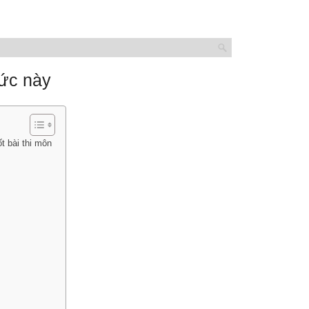
hức này
 bài thi môn