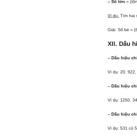
– Số lớn
= (tổn
Ví dụ:
Tìm hai s
Giải: Số bé = 
XII. Dấu h
– Dấu hiệu ch
Ví dụ: 20, 922
– Dấu hiệu ch
Ví dụ: 1250, 3
– Dấu hiệu ch
Ví dụ: 531 có 