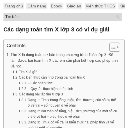
Trang chủ
Cẩm nang
Ebook
Giáo án
Kiến thức THCS
Kiến
Các dạng toán tìm X lớp 3 có ví dụ giải
Contents
Tìm X là dạng toán cơ bản trong chương trình Toán lớp 3. Để
làm được bài toán tìm X các em cần phải kết hợp các phép tính
đã học.
Tìm X là gì?
Các kiến thức cần nhớ trong bài toán tìm X
– Các phép tính:
– Quy tắc thực hiện phép tính:
Các dạng bài tập tìm X lớp 3
Dạng 1: Tìm x trong tổng, hiệu, tích, thương của số cụ thể
ở vế trái – số nguyên ở vế phải
Dạng 2: Bài toán có tổng, hiệu, tích, thương của một số cụ
thể ở vế trái – biểu thức ở vế phải
Dạng 3: Tìm X có vế trái là biểu thức hai phép tính và vế
phải là một số nguyên