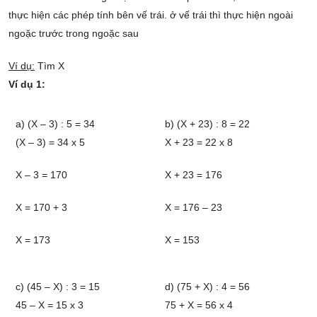
thực hiện các phép tính bên vế trái. ở vế trái thì thực hiện ngoài
ngoặc trước trong ngoặc sau
Ví dụ:
Tìm X
Ví dụ 1:
a) (X – 3) : 5 = 34
b) (X + 23) : 8 = 22
(X – 3) = 34 x 5
X + 23 = 22 x 8
X – 3 = 170
X + 23 = 176
X = 170 + 3
X = 176 – 23
X = 173
X = 153
c) (45 – X) : 3 = 15
d) (75 + X) : 4 = 56
45 – X = 15 x 3
75 + X = 56 x 4