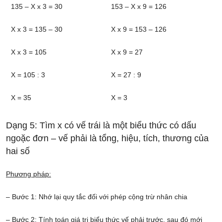
135 – X x 3 = 30
153 – X x 9 = 126
X x 3 = 135 – 30
X x 9 = 153 – 126
X x 3 = 105
X x 9 = 27
X = 105 : 3
X = 27 : 9
X = 35
X = 3
Dạng 5: Tìm x có vế trái là một biểu thức có dấu
ngoặc đơn – vế phải là tổng, hiệu, tích, thương của
hai số
Phương pháp:
– Bước 1: Nhớ lại quy tắc đối với phép cộng trừ nhân chia
– Bước 2: Tính toán giá trị biểu thức vế phải trước, sau đó mới