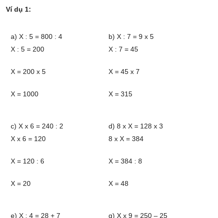
Ví dụ 1:
a) X : 5 = 800 : 4
b) X : 7 = 9 x 5
X : 5 = 200
X : 7 = 45
X = 200 x 5
X = 45 x 7
X = 1000
X = 315
c) X x 6 = 240 : 2
d) 8 x X = 128 x 3
X x 6 = 120
8 x X = 384
X = 120 : 6
X = 384 : 8
X = 20
X = 48
e) X : 4 = 28 + 7
g) X x 9 = 250 – 25