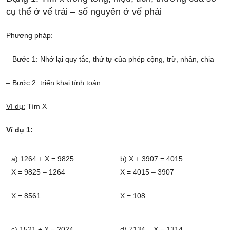
cụ thể ở vế trái – số nguyên ở vế phải
Phương pháp:
– Bước 1: Nhớ lại quy tắc, thứ tự của phép cộng, trừ, nhân, chia
– Bước 2: triển khai tính toán
Ví dụ:
Tìm X
Ví dụ 1:
a) 1264 + X = 9825
b) X + 3907 = 4015
X = 9825 – 1264
X = 4015 – 3907
X = 8561
X = 108
c) 1521 + X = 2024
d) 7134 – X = 1314