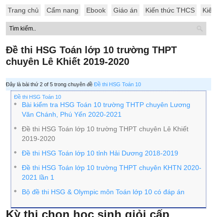
Trang chủ
Cẩm nang
Ebook
Giáo án
Kiến thức THCS
Kiến
Đề thi HSG Toán lớp 10 trường THPT
chuyên Lê Khiết 2019-2020
Đây là bài thứ 2 of 5 trong chuyên đề
Đề thi HSG Toán 10
Đề thi HSG Toán 10
Bài kiểm tra HSG Toán 10 trường THTP chuyên Lương
Văn Chánh, Phú Yến 2020-2021
Đề thi HSG Toán lớp 10 trường THPT chuyên Lê Khiết
2019-2020
Đề thi HSG Toán lớp 10 tỉnh Hải Dương 2018-2019
Đề thi HSG Toán lớp 10 trường THPT chuyên KHTN 2020-
2021 lần 1
Bộ đề thi HSG & Olympic môn Toán lớp 10 có đáp án
Kỳ thi chọn học sinh giỏi cấp