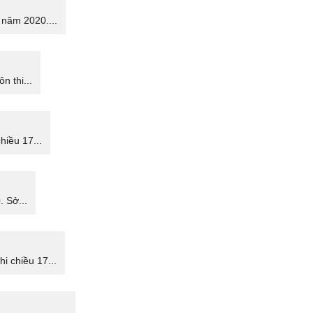
 năm 2020....
n thi...
hiều 17...
 Sở...
i chiều 17...