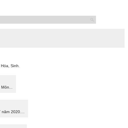
 Hóa, Sinh.
 Môn...
7 năm 2020....