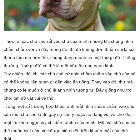
Thực ra, các chú chó rất yêu chủ của mình nhưng khi chúng nhìn
chằm chằm với vẻ đầy mong đợi thì đó không đơn thuần chỉ là sự
thành tâm mà hơn thế, chúng đang muốn có một thứ gì đó. Thông
thường, “thứ gì đó” có thể là một bữa ăn nhẹ ngon lành.
Tuy nhiên, đôi khi các chú chó cứ nhìn chằm chằm vào chủ của nó
có thể không liên quan gì đến việc ăn uống. Thay vào đó, thứ mà
chúng có lẽ muốn ở chủ là ánh nhìn tương tự. Đây giống như trò
chơi tìm đồ vật vui vẻ thôi.
Trong một số trường hợp khác, ánh mắt nhìn chằm chằm vào chủ
của một chú chó là để gây sự chú ý hoặc nó đang vui vẻ chờ đợi
một lời khen ngợi hay chỉ dẫn từ chủ của mình. Một vài chú chó có
thể muốn biết cảm xúc được biểu hiện trên khuôn mặt của chủ
thôi.