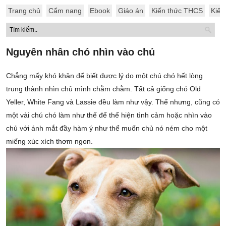
Trang chủ
Cẩm nang
Ebook
Giáo án
Kiến thức THCS
Kiến
Nguyên nhân chó nhìn vào chủ
Chẳng mấy khó khăn để biết được lý do một chú chó hết lòng
trung thành nhìn chủ mình chằm chằm. Tất cả giống chó Old
Yeller, White Fang và Lassie đều làm như vậy. Thế nhưng, cũng có
một vài chú chó làm như thế để thể hiện tình cảm hoặc nhìn vào
chủ với ánh mắt đầy hàm ý như thể muốn chủ nó ném cho một
miếng xúc xích thơm ngon.