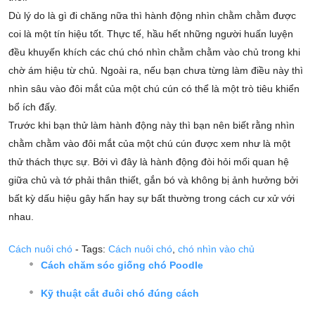
Dù lý do là gì đi chăng nữa thì hành động nhìn chằm chằm được
coi là một tín hiệu tốt. Thực tế, hầu hết những người huấn luyện
đều khuyến khích các chú chó nhìn chằm chằm vào chủ trong khi
chờ ám hiệu từ chủ. Ngoài ra, nếu bạn chưa từng làm điều này thì
nhìn sâu vào đôi mắt của một chú cún có thể là một trò tiêu khiển
bổ ích đấy.
Trước khi bạn thử làm hành động này thì bạn nên biết rằng nhìn
chằm chằm vào đôi mắt của một chú cún được xem như là một
thử thách thực sự. Bởi vì đây là hành động đòi hỏi mối quan hệ
giữa chủ và tớ phải thân thiết, gắn bó và không bị ảnh hưởng bởi
bất kỳ dấu hiệu gây hấn hay sự bất thường trong cách cư xử với
nhau.
Cách nuôi chó
- Tags:
Cách nuôi chó
,
chó nhìn vào chủ
Cách chăm sóc giống chó Poodle
Kỹ thuật cắt đuôi chó đúng cách