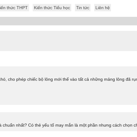
iến thức THPT
Kiến thức Tiểu học
Tin tức
Liên hệ
hó, cho phép chiếc bộ lông mới thế vào tất cả những mảng lông đã rụng
là chuẩn nhất? Có thẻ yếu tố may mắn là một phần nhưng cách chọn ch