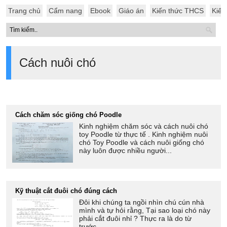
Trang chủ
Cẩm nang
Ebook
Giáo án
Kiến thức THCS
Kiến
Cách nuôi chó
Cách chăm sóc giống chó Poodle
Kinh nghiệm chăm sóc và cách nuôi chó
toy Poodle từ thực tế . Kinh nghiệm nuôi
chó Toy Poodle và cách nuôi giống chó
này luôn được nhiều người...
Kỹ thuật cắt đuôi chó đúng cách
Đôi khi chúng ta ngồi nhìn chú cún nhà
mình và tự hỏi rằng, Tại sao loại chó này
phải cắt đuôi nhỉ ? Thực ra là do từ
trước...