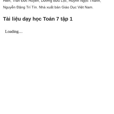
Hiển, Trần Đức Huyên, Dương Bửu Lộc, Huỳnh Ngọc Thanh,
Nguyễn Đặng Trí Tín. Nhà xuất bản Giáo Dục Việt Nam.
Tài liệu dạy học Toán 7 tập 1