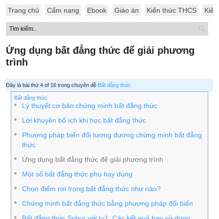
Trang chủ
Cẩm nang
Ebook
Giáo án
Kiến thức THCS
Kiến
Ứng dụng bất đẳng thức để giải phương
trình
Đây là bài thứ 4 of 16 trong chuyên đề
Bất đẳng thức
Bất đẳng thức
Lý thuyết cơ bản chứng minh bất đẳng thức
Lời khuyên bổ ích khi học bất đẳng thức
Phương pháp biến đổi tương đương chứng minh bất đẳng
thức
Ứng dụng bất đẳng thức để giải phương trình
Một số bất đẳng thức phụ hay dùng
Chọn điểm rơi trong bất đẳng thức như nào?
Chứng minh bất đẳng thức bằng phương pháp đổi biến
Bất đẳng thức Schur với t=1. Các kết quả hay sử dụng