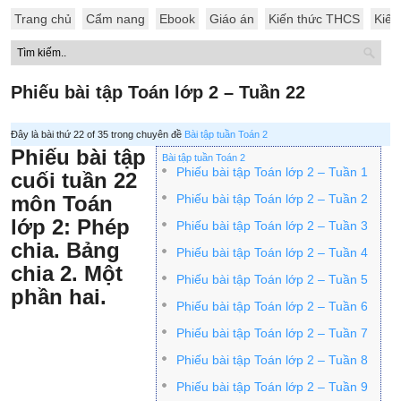
Trang chủ
Cẩm nang
Ebook
Giáo án
Kiến thức THCS
Kiến
Phiếu bài tập Toán lớp 2 – Tuần 22
Đây là bài thứ 22 of 35 trong chuyên đề
Bài tập tuần Toán 2
Phiếu bài tập
Bài tập tuần Toán 2
Phiếu bài tập Toán lớp 2 – Tuần 1
cuối tuần 22
môn Toán
Phiếu bài tập Toán lớp 2 – Tuần 2
lớp 2: Phép
Phiếu bài tập Toán lớp 2 – Tuần 3
chia. Bảng
Phiếu bài tập Toán lớp 2 – Tuần 4
chia 2. Một
Phiếu bài tập Toán lớp 2 – Tuần 5
phần hai.
Phiếu bài tập Toán lớp 2 – Tuần 6
Phiếu bài tập Toán lớp 2 – Tuần 7
Phiếu bài tập Toán lớp 2 – Tuần 8
Phiếu bài tập Toán lớp 2 – Tuần 9