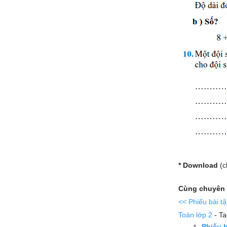
* Download
(c
Cùng chuyên 
<< Phiếu bài t
Toán lớp 2
- T
Phiếu b