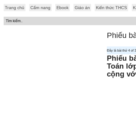
Trang chủ
Cẩm nang
Ebook
Giáo án
Kiến thức THCS
K
Phiếu bà
Đây là bài thứ 4 of
Phiếu bà
Toán lớp
cộng với