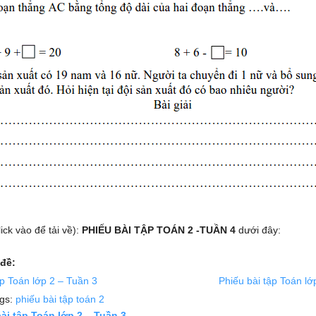
lick vào để tải về):
PHIẾU BÀI TẬP TOÁN 2 -TUẦN 4
dưới đây:
đề:
ập Toán lớp 2 – Tuần 3
Phiếu bài tập Toán lớ
ags:
phiếu bài tập toán 2
ài tập Toán lớp 2 – Tuần 3