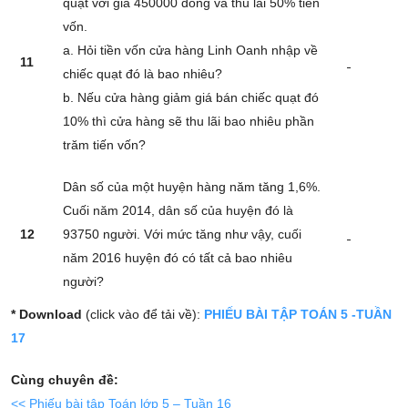
quạt với giá 450000 đồng và thu lãi 50% tiến
vốn.
a. Hỏi tiền vốn cửa hàng Linh Oanh nhập về
11
chiếc quạt đó là bao nhiêu?
b. Nếu cửa hàng giảm giá bán chiếc quạt đó
10% thì cửa hàng sẽ thu lãi bao nhiêu phần
trăm tiến vốn?
Dân số của một huyện hàng năm tăng 1,6%.
Cuối năm 2014, dân số của huyện đó là
12
93750 người. Với mức tăng như vậy, cuối
năm 2016 huyện đó có tất cả bao nhiêu
người?
* Download
(click vào để tải về):
PHIẾU BÀI TẬP TOÁN 5 -TUẦN
17
Cùng chuyên đề:
<< Phiếu bài tập Toán lớp 5 – Tuần 16