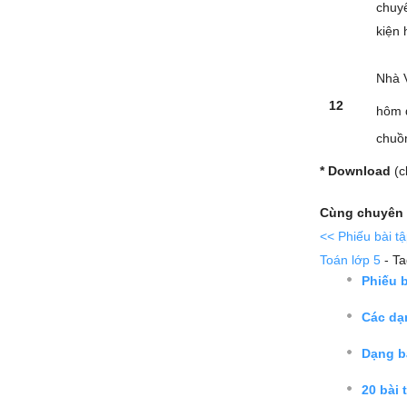
chuyế
kiện
Nhà 
12
hôm 
chuồn
* Download
(c
Cùng chuyên 
<< Phiếu bài t
Toán lớp 5
- T
Phiếu b
Các dạn
Dạng bà
20 bài 