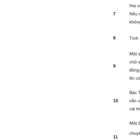
Hai v
7
Nếu r
không
8
Tính 
Một s
chữ s
9
động 
thì c
Bác T
10
vằn v
cái t
Một ô
chuy
11