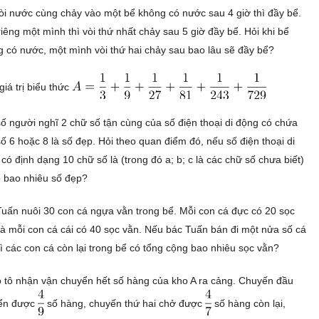
òi nước cùng chảy vào một bể không có nước sau 4 giờ thì đầy bể.
iêng một mình thì vòi thứ nhất chảy sau 5 giờ đầy bể. Hỏi khi bể
 có nước, một mình vòi thứ hai chảy sau bao lâu sẽ đầy bể?
giá trị biểu thức
ố người nghĩ 2 chữ số tận cùng của số điện thoại di động có chứa
ố 6 hoặc 8 là số đẹp. Hỏi theo quan điểm đó, nếu số điện thoại di
có định dạng 10 chữ số là (trong đó a; b; c là các chữ số chưa biết)
ó bao nhiêu số đẹp?
uấn nuôi 30 con cá ngựa vằn trong bể. Mỗi con cá đực có 20 sọc
à mỗi con cá cái có 40 sọc vằn. Nếu bác Tuấn bán đi một nửa số cá
hì các con cá còn lại trong bể có tổng cộng bao nhiêu sọc vằn?
 tô nhận vận chuyển hết số hàng của kho A ra cảng. Chuyến đầu
ển được
số hàng, chuyến thứ hai chở được
số hàng còn lại,