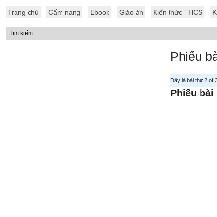
Trang chủ
Cẩm nang
Ebook
Giáo án
Kiến thức THCS
K
Phiếu bà
Đây là bài thứ 2 of
Phiếu bài