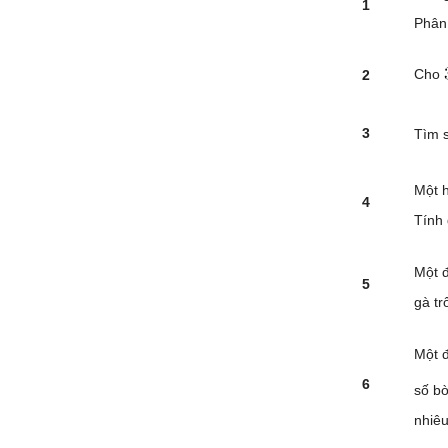
1
Phân 
Cho
2
3
Tìm s
Một h
4
Tính 
Một 
5
gà tr
Một đ
6
số b
nhiê