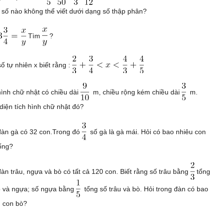
số nào không thể viết dưới dạng số thập phân?
Tìm
?
ố tự nhiên x biết rằng :
ình chữ nhật có chiều dài
m, chiều rộng kém chiều dài
m.
diện tích hình chữ nhật đó?
đàn gà có 32 con.Trong đó
số gà là gà mái. Hỏi có bao nhiêu con
ống?
àn trâu, ngựa và bò có tất cả 120 con. Biết rằng số trâu bằng
tổng
ò và ngựa; số ngựa bằng
tổng số trâu và bò. Hỏi trong đàn có bao
u con bò?