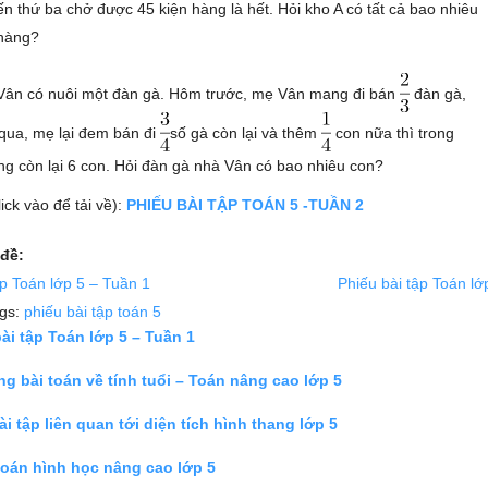
n thứ ba chở được 45 kiện hàng là hết. Hỏi kho A có tất cả bao nhiêu
 hàng?
Vân có nuôi một đàn gà. Hôm trước, mẹ Vân mang đi bán
đàn gà,
qua, mẹ lại đem bán đi
số gà còn lại và thêm
con nữa thì trong
g còn lại 6 con. Hỏi đàn gà nhà Vân có bao nhiêu con?
lick vào để tải về):
PHIẾU BÀI TẬP TOÁN 5 -TUẦN 2
đề:
ập Toán lớp 5 – Tuần 1
Phiếu bài tập Toán lớ
ags:
phiếu bài tập toán 5
ài tập Toán lớp 5 – Tuần 1
g bài toán về tính tuổi – Toán nâng cao lớp 5
i tập liên quan tới diện tích hình thang lớp 5
toán hình học nâng cao lớp 5