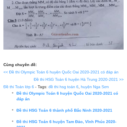
Cùng chuyên đề:
<< Đề thi Olympic Toán 6 huyện Quốc Oai 2020-2021 có đáp án
Đề thi HSG Toán 6 huyện Hà Trung 2020-2021 >>
Đề thi Toán lớp 6
- Tags:
đề thi hsg toán 6
,
huyện Nga Sơn
Đề thi Olympic Toán 6 huyện Quốc Oai 2020-2021 có
đáp án
Đề thi HSG Toán 6 thành phố Bắc Ninh 2020-2021
Đề thi HSG Toán 6 huyện Tam Đảo, Vĩnh Phúc 2020-