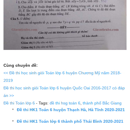
Cùng chuyên đề:
<< Đề thi học sinh giỏi Toán lớp 6 huyện Chương Mỹ năm 2018-
2019
Đề thi học sinh giỏi Toán lớp 6 huyện Quốc Oai 2016-2017 có đáp
án >>
Đề thi Toán lớp 6
- Tags:
đề thi hsg toán 6
,
thành phố Bắc Giang
Đề thi HK1 Toán 6 huyện Thạch Hà, Hà Tĩnh 2020-2021
Đề thi HK1 Toán lớp 6 thành phố Thái Bình 2020-2021